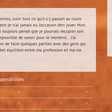
ennis, suivi tout ce qu’il s’y passait au cours
t je n’ai jamais eu l’occasion d’en jouer. Mon
cel92
30/3
ai toujours pensé que je pourrais recopier son
(
Vanves - 92)
impossible de savoir pour le moment… J’ai
avi de faire quelques parties avec des gens qui
 bel équilibre entre ma profession et ma vie
sponibilités
-
-
-
-
-
-