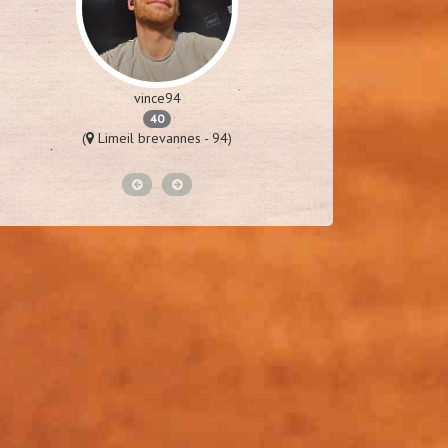
vince94
p
40
(
Limeil brevannes - 94)
(
St laure