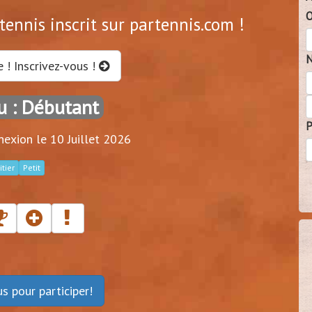
O
ennis inscrit sur partennis.com !
N
e ! Inscrivez-vous !
u : Débutant
P
exion le 10 Juillet 2026
itier
Petit
ous
pour participer!