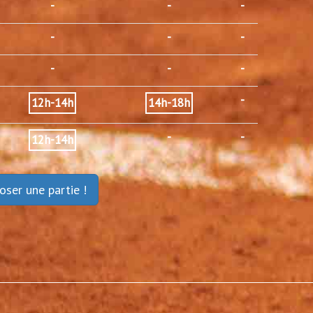
-
-
-
-
-
-
-
-
-
-
12h-14h
14h-18h
-
-
12h-14h
oser une partie !