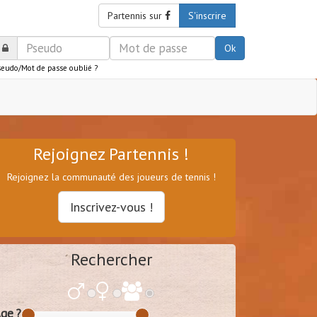
Partennis sur
S'inscrire
Ok
seudo/Mot de passe oublié ?
Rejoignez Partennis !
Rejoignez la communauté des joueurs de tennis !
Inscrivez-vous !
Rechercher
ge ?