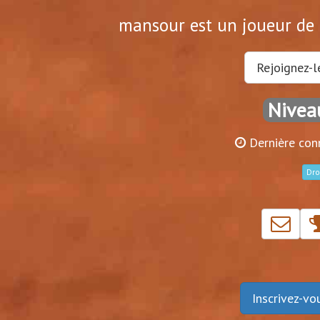
mansour est un joueur de t
Rejoignez-l
Nivea
Dernière conn
Dro
Inscrivez-v