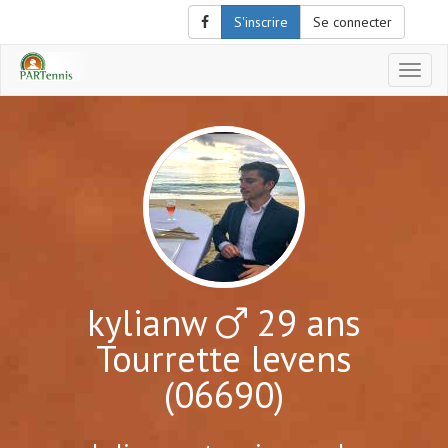
S'inscrire
Se connecter
Affich
le
menu
de
naviga
kylianw
29 ans
Tourrette levens
(06690)