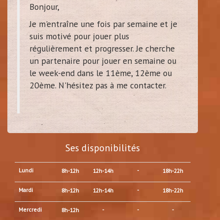
Bonjour,
Je m'entraîne une fois par semaine et je
suis motivé pour jouer plus
régulièrement et progresser. Je cherche
un partenaire pour jouer en semaine ou
le week-end dans le 11ème, 12ème ou
20ème. N'hésitez pas à me contacter.
Ses disponibilités
Lundi
-
8h-12h
12h-14h
18h-22h
Mardi
-
8h-12h
12h-14h
18h-22h
Mercredi
-
-
-
8h-12h