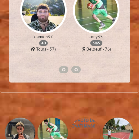
damien37
tony35
40
30/5
57)
(
Tours - 37)
(
Belbeuf - 76)
(