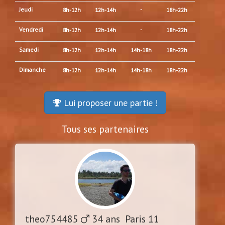
Jeudi
-
8h-12h
12h-14h
18h-22h
Vendredi
-
8h-12h
12h-14h
18h-22h
Samedi
8h-12h
12h-14h
14h-18h
18h-22h
Dimanche
8h-12h
12h-14h
14h-18h
18h-22h
Lui proposer une partie !
Tous ses partenaires
theo754485
34 ans Paris 11