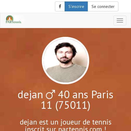
S'inscrire
Se connecter
Affich
le
menu
de
naviga
dejan
40 ans Paris
11 (75011)
dejan est un joueur de tennis
inscrit sur partennis.com !