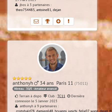
jbos à 3 partenaires :
theo754485,
antoine81,
dejan
anthonyh
34 ans Paris 11
(75011)
Niveau : 30/5 - Amateur avancé
Terrain à dispo
Club :
TC11
Dernière
connexion le 5 Janvier 2023
anthonyh à 9 partenaires :
cristobald78,
damien648,
bryanmj,
junichi,
felix07,
wann,
dejan,
tt