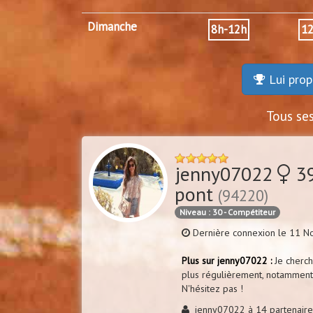
Dimanche
8h-12h
1
Lui prop
Tous se
jenny07022
39
pont
(94220)
Niveau : 30 - Compétiteur
Dernière connexion le 11 
Plus sur jenny07022 :
Je cherch
plus régulièrement, notamment 
N'hésitez pas !
jenny07022 à 14 partenaires