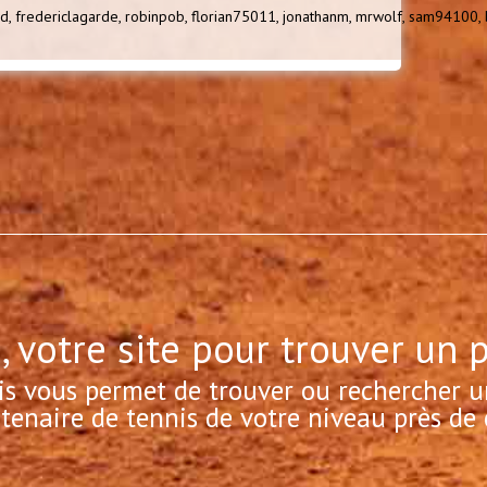
d,
fredericlagarde,
robinpob,
florian75011,
jonathanm,
mrwolf,
sam94100,
, votre site pour trouver un 
is vous permet de trouver ou rechercher u
tenaire de tennis de votre niveau près de 