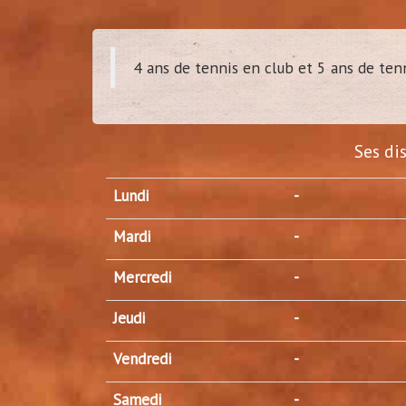
4 ans de tennis en club et 5 ans de ten
dam
(
Tour
Ses di
Lundi
-
Mardi
-
Mercredi
-
Jeudi
-
Vendredi
-
Samedi
-