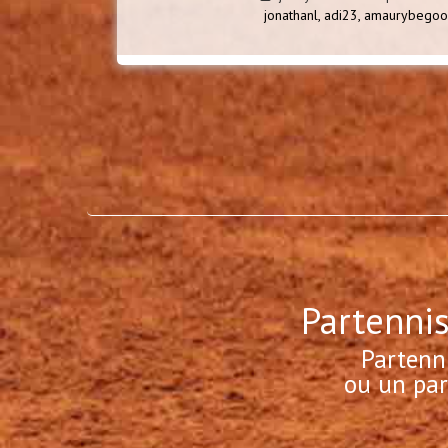
jonathanl,
adi23,
amaurybegoo
Partennis
Partenn
ou un par