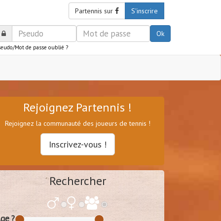
Partennis sur
S'inscrire
Ok
seudo/Mot de passe oublié ?
Rejoignez Partennis !
Rejoignez la communauté des joueurs de tennis !
Inscrivez-vous !
Rechercher
ge ?