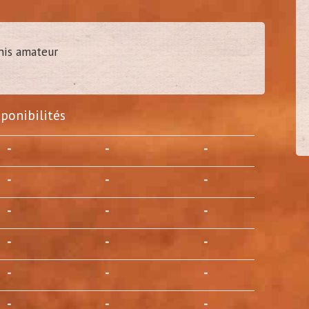
nis amateur
ien37
tony35
40
40
s - 37)
(
Belbeuf - 76)
sponibilités
-
-
-
-
-
-
-
-
-
-
-
-
-
-
-
-
-
-