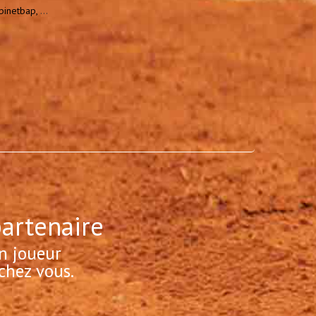
binetbap,
...
partenaire
n joueur
chez vous.