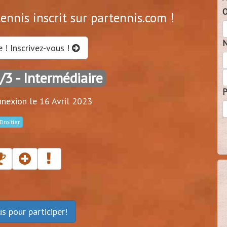
O
ennis inscrit sur partennis.com !
N
e ! Inscrivez-vous !
0/3
- Intermédiaire
P
nexion le 16 Avril 2023
Droitier
ous
pour participer!