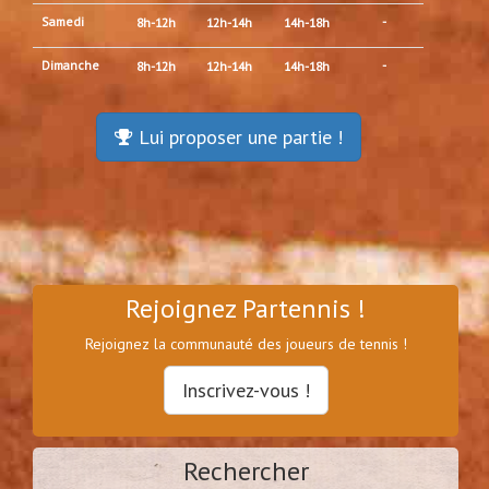
Samedi
-
8h-12h
12h-14h
14h-18h
Dimanche
-
8h-12h
12h-14h
14h-18h
Lui proposer une partie !
Rejoignez Partennis !
Rejoignez la communauté des joueurs de tennis !
Inscrivez-vous !
Rechercher