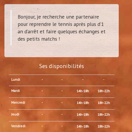
Bonjour, je recherche une partenaire
pour reprendre le tennis après plus d’1
an d’arrêt et faire quelques échanges et
des petits matchs !
Ses disponibilités
Lundi
-
-
-
-
Mardi
-
-
14h-18h
18h-22h
Mercredi
-
-
14h-18h
18h-22h
Jeudi
-
-
14h-18h
18h-22h
Vendredi
-
-
14h-18h
18h-22h