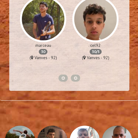
marceau
cel92
30
30/3
76)
(
Vanves - 92)
(
Vanves - 92)
(
Lime