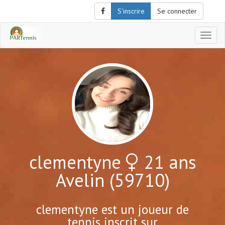
S'inscrire
Se connecter
Affich
le
menu
de
naviga
clementyne
21 ans
Avelin (59710)
clementyne est un joueur de
tennis inscrit sur