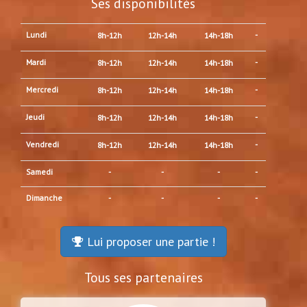
Ses disponibilités
Lundi
-
8h-12h
12h-14h
14h-18h
Mardi
-
8h-12h
12h-14h
14h-18h
Mercredi
-
8h-12h
12h-14h
14h-18h
Jeudi
-
8h-12h
12h-14h
14h-18h
Vendredi
-
8h-12h
12h-14h
14h-18h
Samedi
-
-
-
-
Dimanche
-
-
-
-
Lui proposer une partie !
Tous ses partenaires