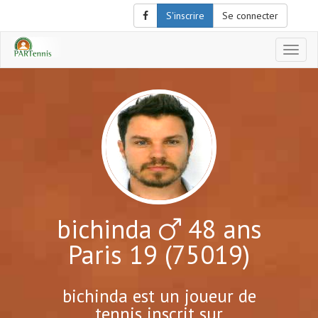
S'inscrire
Se connecter
Affich
le
menu
de
naviga
bichinda
48 ans
Paris 19 (75019)
bichinda est un joueur de
tennis inscrit sur