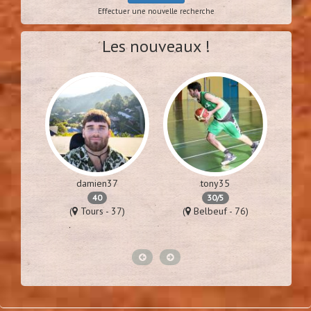
Effectuer une nouvelle recherche
Les nouveaux !
damien37
tony35
40
30/5
57)
(
Tours - 37)
(
Belbeuf - 76)
(