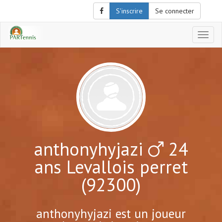
S'inscrire
Se connecter
Affich
le
menu
de
naviga
anthonyhyjazi
24
ans Levallois perret
(92300)
anthonyhyjazi est un joueur