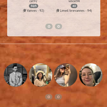
cel92
vince94
30/3
40
76)
(
Vanves - 92)
(
Limeil brevannes - 94)
(
St la