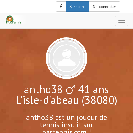
S'inscrire
Se connecter
Affich
le
menu
de
naviga
antho38
41 ans
L'isle-d'abeau (38080)
antho38 est un joueur de
tennis inscrit sur
partennis.com !