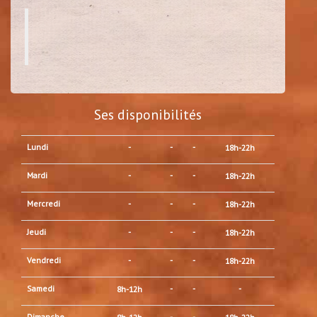
Ses disponibilités
Lundi
-
-
-
18h-22h
Mardi
-
-
-
18h-22h
Mercredi
-
-
-
18h-22h
Jeudi
-
-
-
18h-22h
Vendredi
-
-
-
18h-22h
Samedi
-
-
-
8h-12h
Dimanche
-
-