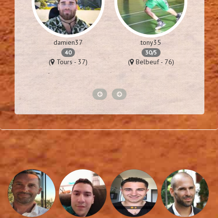
damien37
tony35
40
30/5
57)
(
Tours - 37)
(
Belbeuf - 76)
(