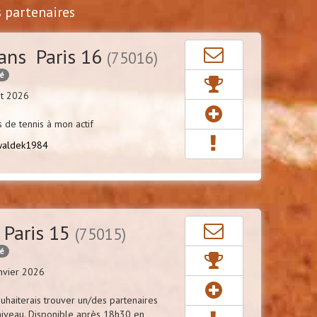
s partenaires
ans Paris 16
(75016)
cé
ût 2026
 de tennis à mon actif
waldek1984
 Paris 15
(75015)
cé
nvier 2026
uhaiterais trouver un/des partenaires
niveau. Disponible après 18h30 en