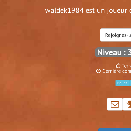
waldek1984 est un joueur d
Rejoignez-l
Niveau : 
Terr
Dernière conn
Balles