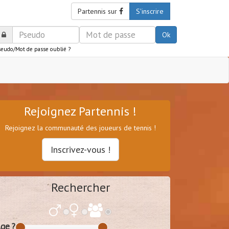
Partennis sur
S'inscrire
Ok
seudo/Mot de passe oublié ?
Rejoignez Partennis !
Rejoignez la communauté des joueurs de tennis !
Inscrivez-vous !
Rechercher
ge ?