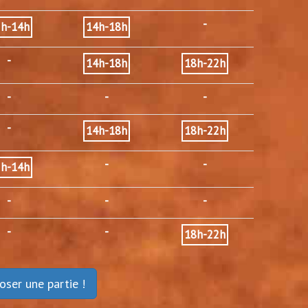
-
2h-14h
14h-18h
-
14h-18h
18h-22h
-
-
-
-
14h-18h
18h-22h
-
-
2h-14h
-
-
-
-
-
18h-22h
oser une partie !