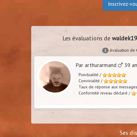
Inscrivez-v
marceau
to
30
Les évaluations de
waldek1
(
Vanves - 92)
(
Belbe
évaluation de
1
Par arthurarmand
39 an
Ponctualité /
Convivialité /
Taux de réponse aux message
Conformité niveau déclaré /
Ses di