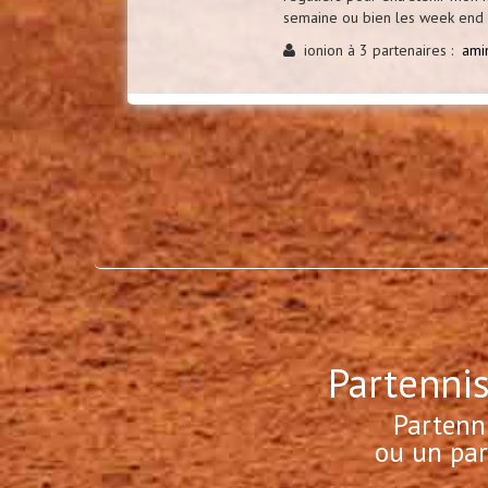
semaine ou bien les week end (t
ionion à 3 partenaires :
ami
Partennis
Partenn
ou un par