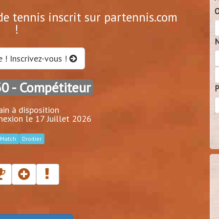
O
e tennis inscrit sur partennis.com
!
N
e ! Inscrivez-vous !
30
- Compétiteur
P
ain à disposition
exion le 17 Juillet 2026
Match
Droitier