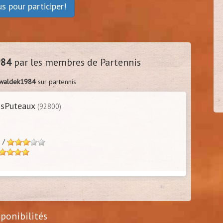
ous
pour participer!
ny35
cel92
40
30/3
984
par les membres de Partennis
uf - 76)
(
Vanves - 92)
waldek1984
sur partennis
sPuteaux
(92800)
s /
sponibilités