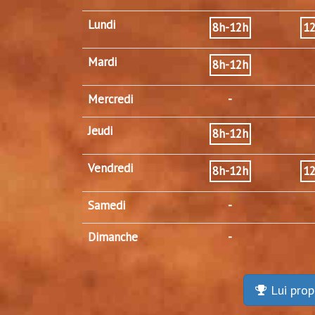
Lundi
8h-12h
1
Mardi
8h-12h
Mercredi
-
Jeudi
8h-12h
Vendredi
8h-12h
1
Samedi
-
Dimanche
-
Lui prop