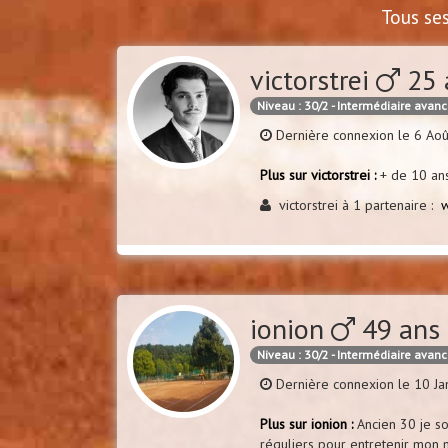
Tous se
victorstrei
25 
Niveau : 30/2 - Intermédiaire avan
Dernière connexion le 6 Ao
Plus sur victorstrei :
+ de 10 ans
victorstrei à 1 partenaire :
ionion
49 ans
Niveau : 30/2 - Intermédiaire avan
Dernière connexion le 10 Ja
Plus sur ionion :
Ancien 30 je so
réguliers pour entretenir mon 