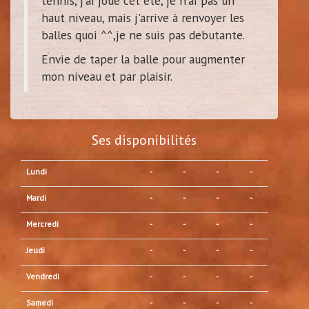
tennis, j'ai joué cet été, je n'ai pas un
haut niveau, mais j'arrive à renvoyer les
balles quoi ^^,je ne suis pas debutante.
Envie de taper la balle pour augmenter
mon niveau et par plaisir.
Ses disponibilités
Lundi
-
-
-
-
Mardi
-
-
-
-
Mercredi
-
-
-
-
Jeudi
-
-
-
-
Vendredi
-
-
-
-
Samedi
-
-
-
-