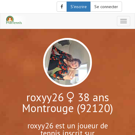
S'inscrire
Se connecter
Affich
le
menu
de
naviga
roxyy26
38 ans
Montrouge (92120)
roxyy26 est un joueur de
tennis inscrit sur