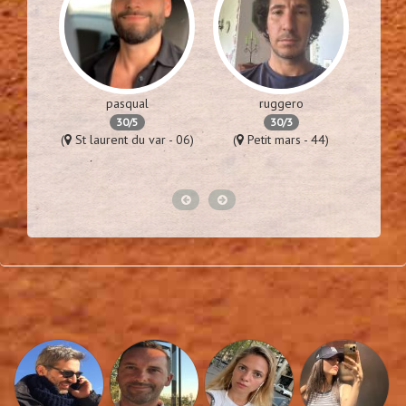
pasqual
ruggero
30/5
30/3
es - 94)
(
St laurent du var - 06)
(
Petit mars - 44)
(