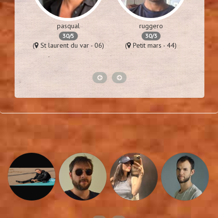
pasqual
ruggero
30/5
30/3
es - 94)
(
St laurent du var - 06)
(
Petit mars - 44)
(