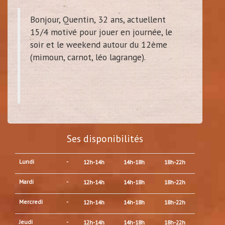
Bonjour, Quentin, 32 ans, actuellent
15/4 motivé pour jouer en journée, le
soir et le weekend autour du 12ème
(mimoun, carnot, léo lagrange).
Ses disponibilités
Lundi
-
12h-14h
14h-18h
18h-22h
Mardi
-
12h-14h
14h-18h
18h-22h
Mercredi
-
12h-14h
14h-18h
18h-22h
Jeudi
-
12h-14h
14h-18h
18h-22h