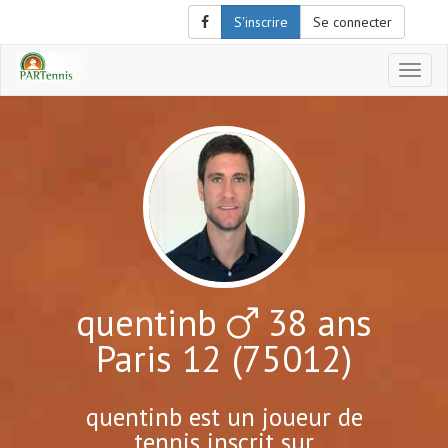
S'inscrire
Se connecter
Affich
le
menu
de
naviga
quentinb
38 ans
Paris 12 (75012)
quentinb est un joueur de
tennis inscrit sur