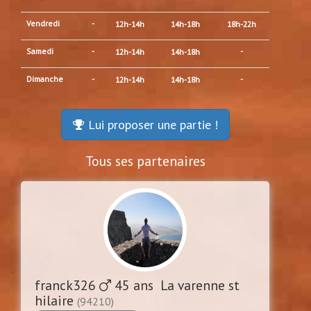
Vendredi
-
12h-14h
14h-18h
18h-22h
Samedi
-
-
12h-14h
14h-18h
Dimanche
-
-
12h-14h
14h-18h
Lui proposer une partie !
Tous ses partenaires
franck326
45 ans La varenne st
hilaire
(94210)