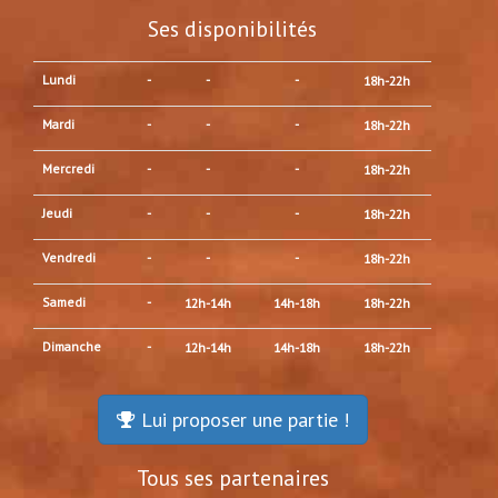
Ses disponibilités
Lundi
-
-
-
18h-22h
Mardi
-
-
-
18h-22h
Mercredi
-
-
-
18h-22h
Jeudi
-
-
-
18h-22h
Vendredi
-
-
-
18h-22h
Samedi
-
12h-14h
14h-18h
18h-22h
Dimanche
-
12h-14h
14h-18h
18h-22h
Lui proposer une partie !
Tous ses partenaires