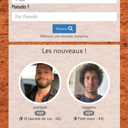
Pseudo ?
Trouver
Effectuer une nouvelle recherche
Les nouveaux !
pasqual
ruggero
30/5
30/3
es - 94)
(
St laurent du var - 06)
(
Petit mars - 44)
(