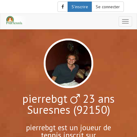
S'inscrire
Se connecter
Affich
le
menu
de
naviga
pierrebgt
23 ans
Suresnes (92150)
pierrebgt est un joueur de
tennis inscrit sur