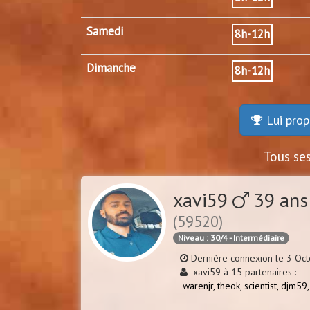
Samedi
8h-12h
Dimanche
8h-12h
Lui prop
Tous se
xavi59
39 ans 
(59520)
Niveau : 30/4 - Intermédiaire
Dernière connexion le 3 Oc
xavi59 à 15 partenaires :
warenjr,
theok,
scientist,
djm59