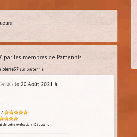
ueurs
ien37
tony35
40
30/5
s - 37)
(
Belbeuf - 76)
7
par les membres de Partennis
de
pierre37
sur partennis
le 20 Août 2021 à
(59800)
s /
t de cette évaluation : Débutant