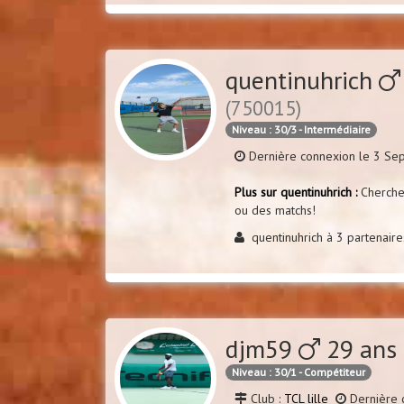
quentinuhrich
(750015)
Niveau : 30/3 - Intermédiaire
Dernière connexion le 3 S
Plus sur quentinuhrich :
Cherche 
ou des matchs!
quentinuhrich à 3 partenair
djm59
29 ans 
Niveau : 30/1 - Compétiteur
Club :
TCL lille
Dernière 