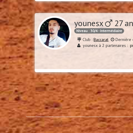
younesx
27 an
Niveau : 30/4 - Intermédiaire
Club :
Baccarat
Dernière c
younesx à 2 partenaires :
p