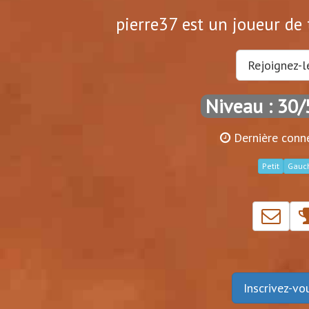
pierre37 est un joueur de 
Rejoignez-l
Niveau : 30/
Dernière conn
Petit
Gauc
Inscrivez-v