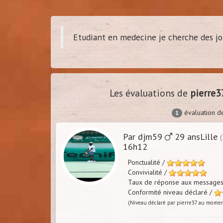
Etudiant en medecine je cherche des jo
dam
(
Tour
Les évaluations de
pierre3
évaluation 
1
Par djm59
29 ansLille
16h12
Ponctualité /
Convivialité /
Taux de réponse aux message
Conformité niveau déclaré /
(Niveau déclaré par pierre37 au momen