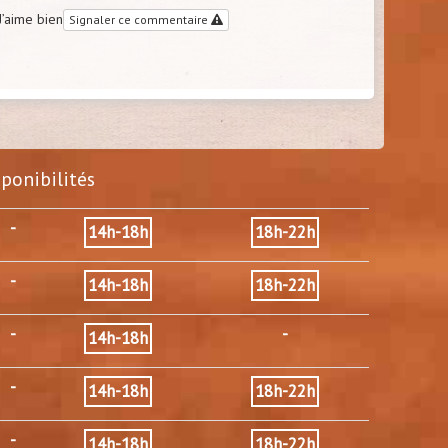
J’aime bien
Signaler ce commentaire
sponibilités
-
14h-18h
18h-22h
-
14h-18h
18h-22h
-
-
14h-18h
-
14h-18h
18h-22h
-
14h-18h
18h-22h