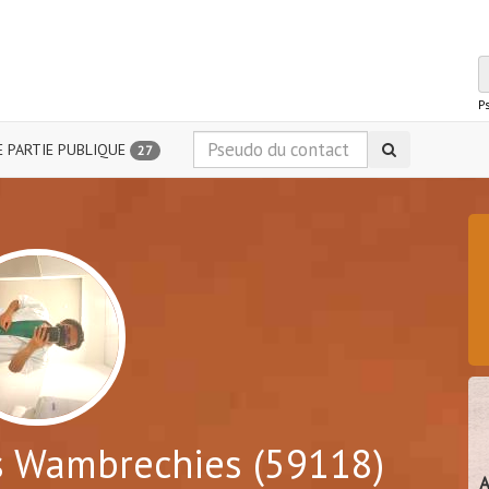
P
 PARTIE PUBLIQUE
27
 Wambrechies (59118)
A