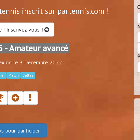
O
tennis inscrit sur partennis.com !
N
e ! Inscrivez-vous !
5
- Amateur avancé
P
exion le 3 Décembre 2022
her
Match
Balles
ous
pour participer!