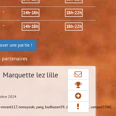
-
14h-18h
18h-22h
-
14h-18h
18h-22h
oser une partie !
s partenaires
Marquette lez lille
tobre 2024
,
vincent117,
nonoyouki,
yang,
budhazen59,
zonedeconfort,
campa13580,
...