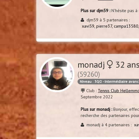
Plus sur djm59 :
N’hésite pas à 
djm59 à 5 partenaires :
xavi59,
pierre37,
campa13580
monadj
32 ans
(59260)
Niveau : 30/2 - Intermédiaire avan
Club :
Tennis Club Hellemmo
Septembre 2022
Plus sur monadj :
Bonjour, effec
recherche des partenaires pour
monadj à 4 partenaires :
xa