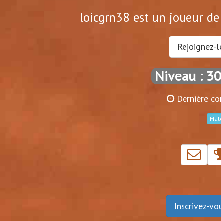
loicgrn38 est un joueur de 
Rejoignez-l
Niveau : 3
Dernière co
Mat
Inscrivez-v