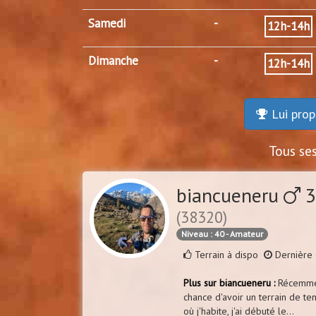
Samedi
-
12h-14h
Dimanche
-
12h-14h
Lui prop
Tous se
biancueneru
3
(38320)
Niveau : 40 - Amateur
Terrain à dispo
Dernière 
Plus sur biancueneru :
Récemment
chance d'avoir un terrain de te
où j'habite, j'ai débuté le...