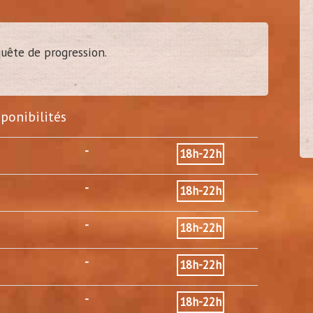
quête de progression.
ien37
tony35
40
40
s - 37)
(
Belbeuf - 76)
sponibilités
-
18h-22h
-
18h-22h
-
18h-22h
-
18h-22h
-
18h-22h