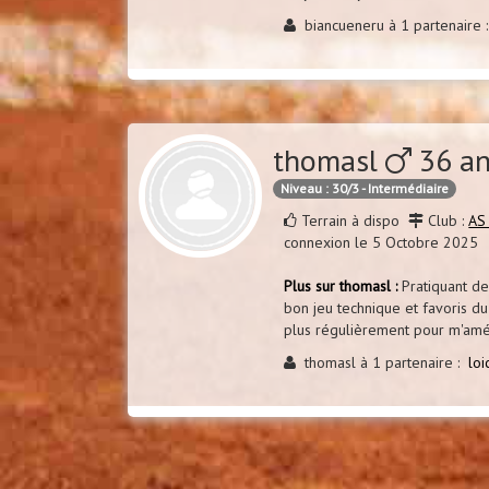
biancueneru à 1 partenaire
thomasl
36 a
Niveau : 30/3 - Intermédiaire
Terrain à dispo
Club :
AS
connexion le 5 Octobre 2025
Plus sur thomasl :
Pratiquant de
bon jeu technique et favoris du 
plus régulièrement pour m'amél
thomasl à 1 partenaire :
lo