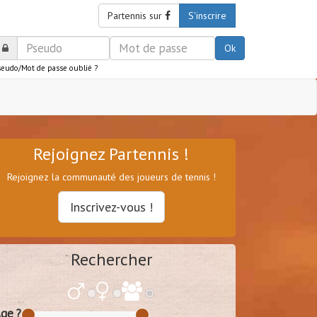
Partennis sur
S'inscrire
Ok
seudo/Mot de passe oublié ?
Rejoignez Partennis !
Rejoignez la communauté des joueurs de tennis !
Inscrivez-vous !
Rechercher
ge ?