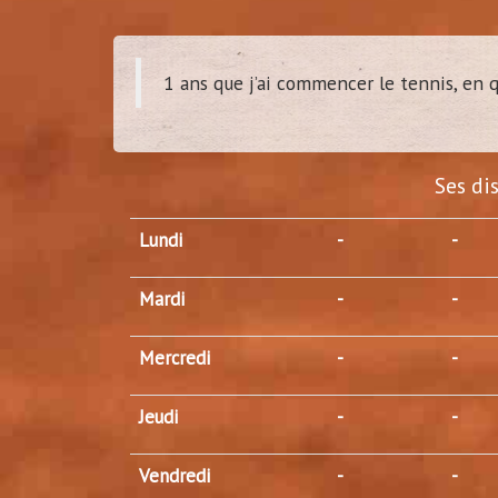
1 ans que j’ai commencer le tennis, en 
dam
(
Tour
Ses di
Lundi
-
-
Mardi
-
-
Mercredi
-
-
Jeudi
-
-
Vendredi
-
-