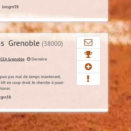
 :
loicgrn38
ns Grenoble
(38000)
 CEA Grenoble
Dernière
puis pas mal de temps maintenant,
lift en coup droit. Je cherche à jouer
iorer.
icgrn38