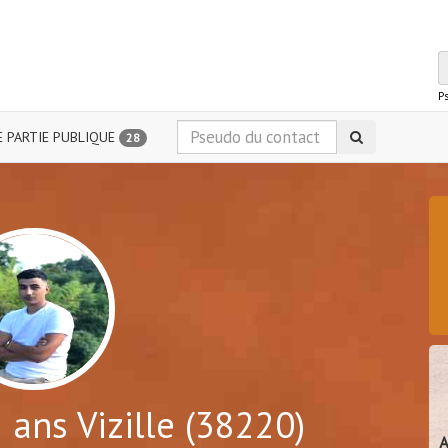
P
 PARTIE PUBLIQUE
28
 ans Vizille (38220)
A