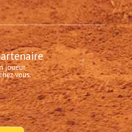
partenaire
n joueur
chez vous.