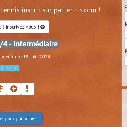
O
tennis inscrit sur partennis.com !
N
e ! Inscrivez-vous !
0/4
- Intermédiaire
P
nnexion le 19 Juin 2024
ch
Droitier
ous
pour participer!