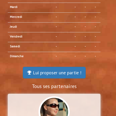
Mardi
-
-
-
-
Mercredi
-
-
-
-
Jeudi
-
-
-
-
Vendredi
-
-
-
-
Samedi
-
-
-
-
Dimanche
-
-
-
-
Lui proposer une partie !
Tous ses partenaires