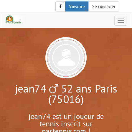
S'inscrire
Se connecter
Affich
le
menu
de
naviga
jean74
52 ans Paris
(75016)
jean74 est un joueur de
tennis inscrit sur
partennis.com !