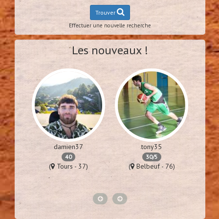
Trouver
Effectuer une nouvelle recherche
Les nouveaux !
damien37
tony35
40
30/5
57)
(
Tours - 37)
(
Belbeuf - 76)
(