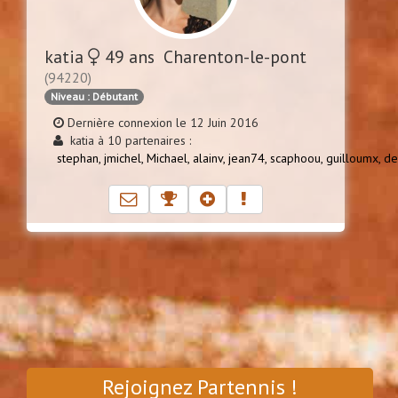
katia
49 ans Charenton-le-pont
(94220)
Niveau : Débutant
Dernière connexion le 12 Juin 2016
katia à 10 partenaires :
stephan,
jmichel,
Michael,
alainv,
jean74,
scaphoou,
guilloumx,
de
Rejoignez Partennis !