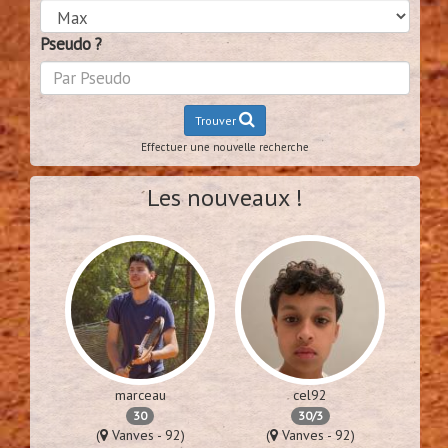
Pseudo ?
Trouver
Effectuer une nouvelle recherche
Les nouveaux !
marceau
cel92
30
30/3
76)
(
Vanves - 92)
(
Vanves - 92)
(
Lime