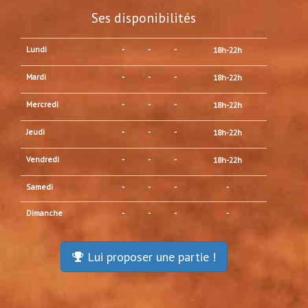
Ses disponibilités
Lundi
-
-
-
18h-22h
Mardi
-
-
-
18h-22h
Mercredi
-
-
-
18h-22h
Jeudi
-
-
-
18h-22h
Vendredi
-
-
-
18h-22h
Samedi
-
-
-
-
Dimanche
-
-
-
-
Lui proposer une partie !