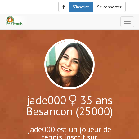
S'inscrire
Se connecter
Affich
le
menu
de
naviga
jade000
35 ans
Besancon (25000)
jade000 est un joueur de
tennis inscrit sur