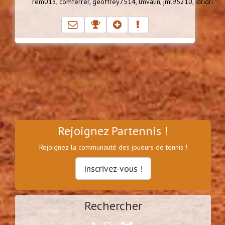
rem013,
comferrer,
geoffrey7514,
lmvalin,
jml95210,
idridri
Rejoignez Partennis !
Rejoignez la communauté des joueurs de tennis !
Inscrivez-vous !
Rechercher