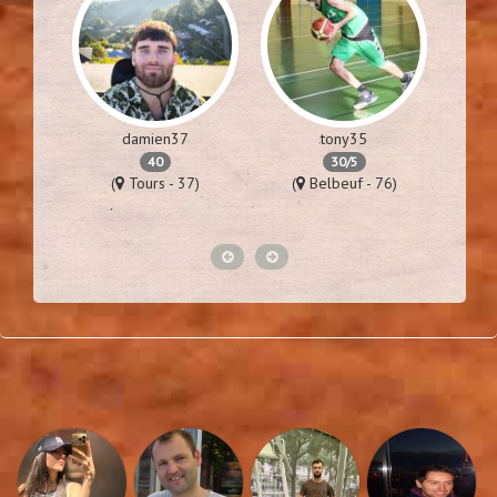
damien37
tony35
40
30/5
57)
(
Tours - 37)
(
Belbeuf - 76)
(