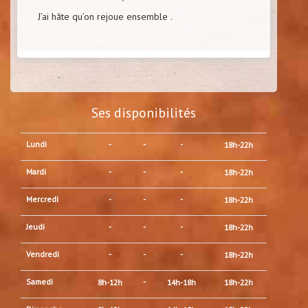
J’ai hâte qu’on rejoue ensemble .
Ses disponibilités
Lundi
-
-
-
18h-22h
Mardi
-
-
-
18h-22h
Mercredi
-
-
-
18h-22h
Jeudi
-
-
-
18h-22h
Vendredi
-
-
-
18h-22h
Samedi
-
8h-12h
14h-18h
18h-22h