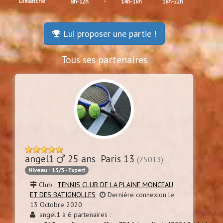
Dimanche
-
8h-12h
14h-18h
18h-22h
Lui proposer une partie !
Tous ses partenaires
angel1
25 ans Paris 13
(75013)
Niveau : 15/3 - Expert
Club :
TENNIS CLUB DE LA PLAINE MONCEAU
ET DES BATIGNOLLES
Dernière connexion le
13 Octobre 2020
angel1 à 6 partenaires :