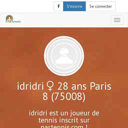
S'inscrire
Se connecter
Affich
le
menu
de
naviga
idridri
28 ans Paris
8 (75008)
idridri est un joueur de
tennis inscrit sur
partennis.com !