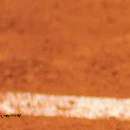
ss,
etienne98,
...