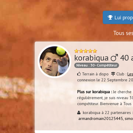
Lui prop
Tous se
korabiqua
40 
Niveau : 30 - Compétiteur
Terrain à dispo
Club :
Le
connexion le 22 Septembre 2
Plus sur korabiqua :
Je cherche 
régulièrement, je suis niveau 3
compétiteur. Bienvenue à Tous
korabiqua à 22 partenaires :
armandromain20125445,
sim