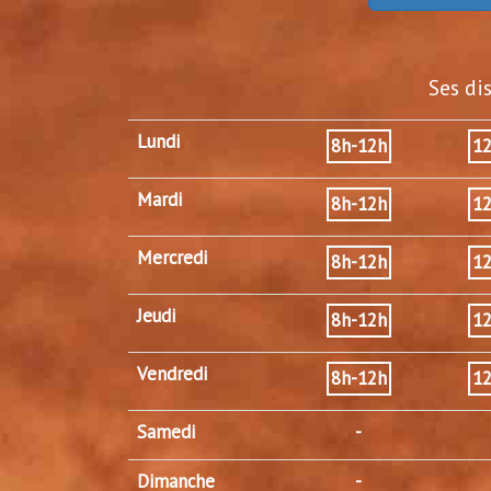
Ses di
Lundi
8h-12h
1
Mardi
8h-12h
1
Mercredi
8h-12h
1
Jeudi
8h-12h
1
Vendredi
8h-12h
1
Samedi
-
Dimanche
-