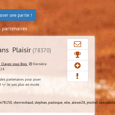
oser une partie !
s partenaires
ans Plaisir
(78370)
s Clayes sous Bois
Dernière
024
des partenaires pour jouer
0 +/- Je suis plus en mode
on78150,
chevrechaud,
stephan,
pastoque,
elie,
alexei28,
jmichel,
specialbli