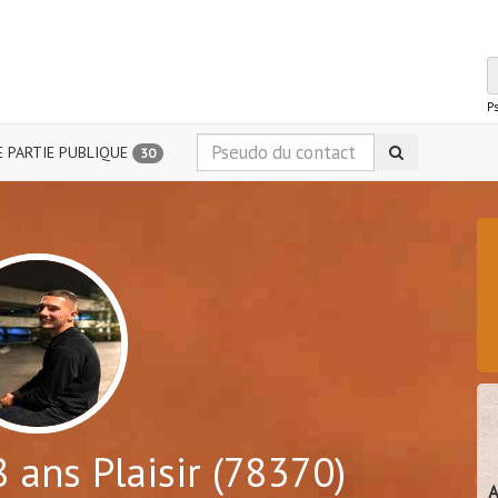
P
 PARTIE PUBLIQUE
30
 ans Plaisir (78370)
A