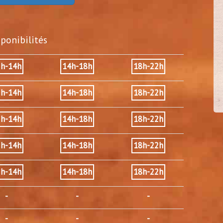
sponibilités
cel92
30/3
2h-14h
14h-18h
18h-22h
(
Vanves - 92)
2h-14h
14h-18h
18h-22h
2h-14h
14h-18h
18h-22h
2h-14h
14h-18h
18h-22h
2h-14h
14h-18h
18h-22h
-
-
-
-
-
-