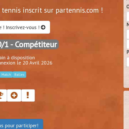
O
tennis inscrit sur partennis.com !
N
e ! Inscrivez-vous !
0/1
- Compétiteur
P
ain à disposition
nexion le 20 Avril 2026
Match
Balles
ous
pour participer!