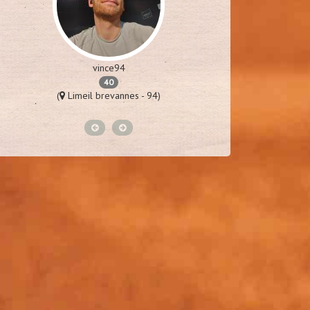
vince94
p
40
(
Limeil brevannes - 94)
(
St laure