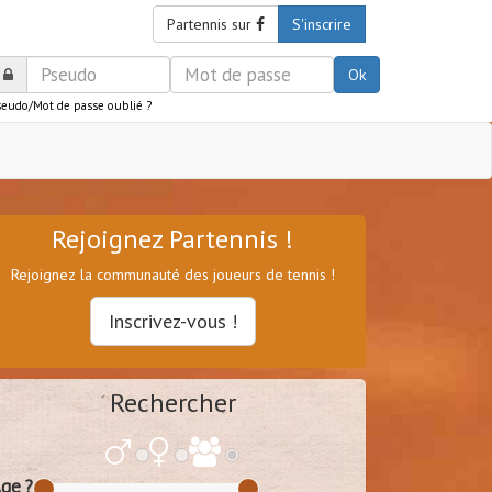
Partennis sur
S'inscrire
Ok
seudo/Mot de passe oublié ?
Rejoignez Partennis !
Rejoignez la communauté des joueurs de tennis !
Inscrivez-vous !
Rechercher
ge ?