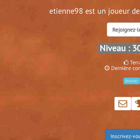
etienne98 est un joueur de 
Rejoignez-l
Niveau : 3
Terr
Dernière con
Droitier
Inscrivez-v