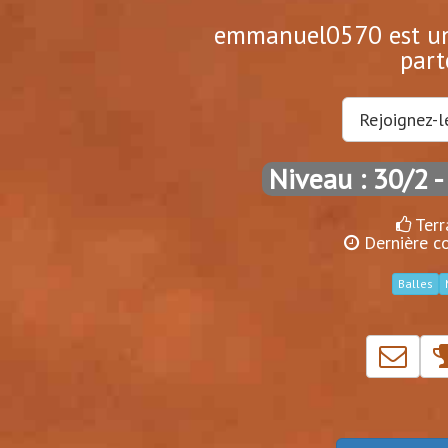
emmanuel0570 est un 
part
Rejoignez-l
Niveau : 30/2
-
Terr
Dernière co
Balles