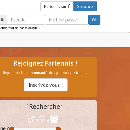
Partennis sur
S'inscrire
Ok
seudo/Mot de passe oublié ?
Rejoignez Partennis !
Rejoignez la communauté des joueurs de tennis !
Inscrivez-vous !
Rechercher
ge ?