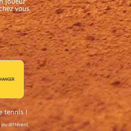
n joueur
chez vous.
HANGER
e tennis !
jeu différent.