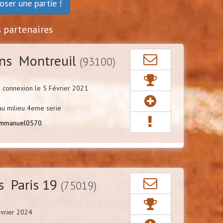
oser une partie !
s partenaires
ns Montreuil
(93100)
 connexion le 5 Février 2021
au milieu 4eme serie
mmanuel0570
s Paris 19
(75019)
évrier 2024