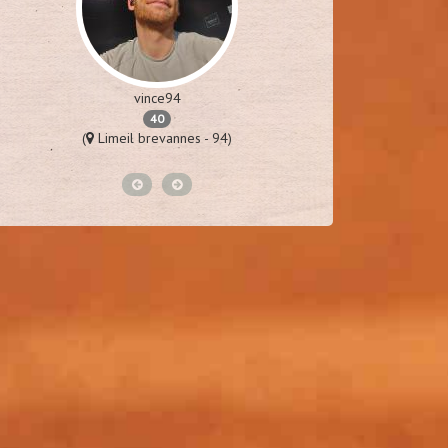
vince94
p
40
(
Limeil brevannes - 94)
(
St laure