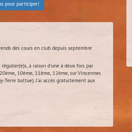
ous
pour participer!
ceau
cel92
30
30/3
es - 92)
(
Vanves - 92)
rends des cours en club depuis septembre
 régulier(e)s, à raison d'une à deux fois par
, 20ème, 10ème, 11ème, 12ème, sur Vincennes
y-Terre battue). J'ai accès gratuitement aux