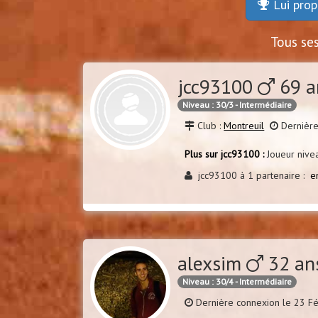
Lui prop
Tous se
jcc93100
69 a
Niveau : 30/3 - Intermédiaire
Club :
Montreuil
Dernière
Plus sur jcc93100 :
Joueur nive
jcc93100 à 1 partenaire :
e
alexsim
32 an
Niveau : 30/4 - Intermédiaire
Dernière connexion le 23 F