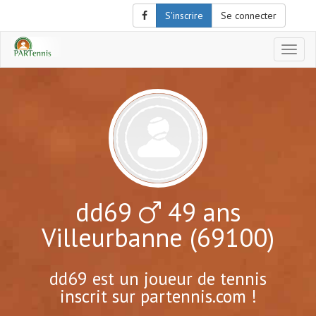
S'inscrire
Se connecter
Affich
le
menu
de
naviga
dd69
49 ans
Villeurbanne (69100)
dd69 est un joueur de tennis
inscrit sur partennis.com !