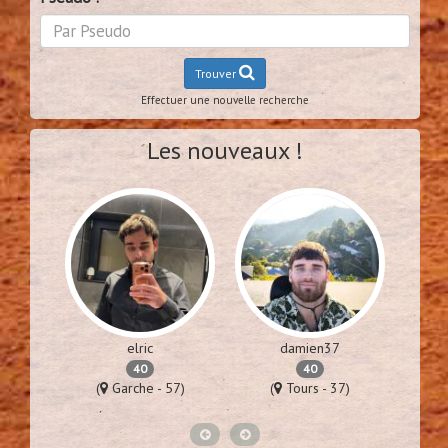
Trouver
Effectuer une nouvelle recherche
Les nouveaux !
elric
damien37
40
40
75)
(
Garche - 57)
(
Tours - 37)
(