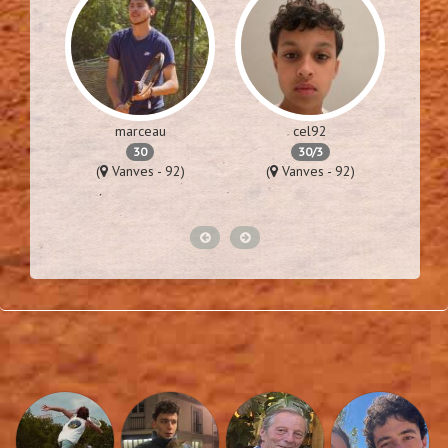
marceau
cel92
30
30/3
76)
(
Vanves - 92)
(
Vanves - 92)
(
Lime