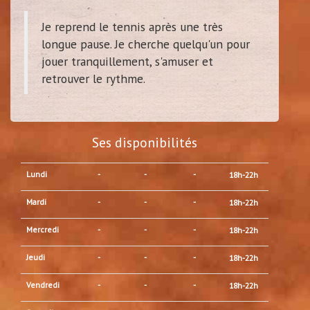
Je reprend le tennis après une très
longue pause. Je cherche quelqu'un pour
jouer tranquillement, s'amuser et
retrouver le rythme.
Ses disponibilités
Lundi
-
-
-
18h-22h
Mardi
-
-
-
18h-22h
Mercredi
-
-
-
18h-22h
Jeudi
-
-
-
18h-22h
Vendredi
-
-
-
18h-22h