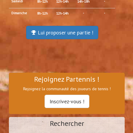
Samedi
-
8h-12h
12h-14h
14h-18h
Dimanche
-
-
8h-12h
12h-14h
Lui proposer une partie !
Rejoignez Partennis !
Rejoignez la communauté des joueurs de tennis !
Inscrivez-vous !
Rechercher