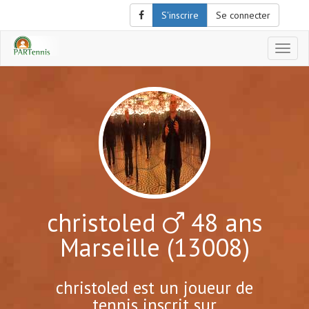
S'inscrire
Se connecter
Affich
le
menu
de
naviga
christoled
48 ans
Marseille (13008)
christoled est un joueur de
tennis inscrit sur