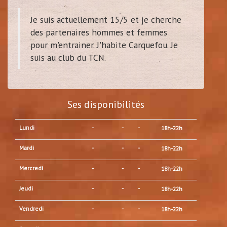
Je suis actuellement 15/5 et je cherche
des partenaires hommes et femmes
pour m'entrainer. J'habite Carquefou. Je
suis au club du TCN.
Ses disponibilités
Lundi
-
-
-
18h-22h
Mardi
-
-
-
18h-22h
Mercredi
-
-
-
18h-22h
Jeudi
-
-
-
18h-22h
Vendredi
-
-
-
18h-22h