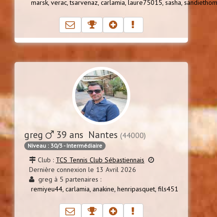
marsk,
verac,
tsarvenaz,
carlamia,
laure75015,
sasha,
sandietho
greg
39 ans Nantes
(44000)
Niveau : 30/3 - Intermédiaire
Club :
TCS Tennis Club Sébastiennais
Dernière connexion le 13 Avril 2026
greg à 5 partenaires :
remiyeu44,
carlamia,
anakine,
henripasquet,
fils451