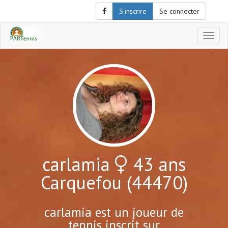
S'inscrire
Se connecter
Affich
le
menu
de
naviga
carlamia
43 ans
Carquefou (44470)
carlamia est un joueur de
tennis inscrit sur