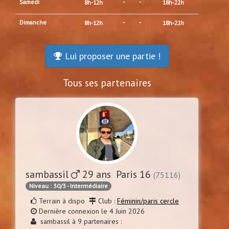
Samedi
-
-
8h-12h
18h-22h
Dimanche
-
-
8h-12h
18h-22h
Lui proposer une partie !
Tous ses partenaires
sambassil
29 ans Paris 16
(75116)
Niveau : 30/3 - Intermédiaire
Terrain à dispo
Club :
Féminin/paris cercle
Dernière connexion le 4 Juin 2026
sambassil à 9 partenaires :