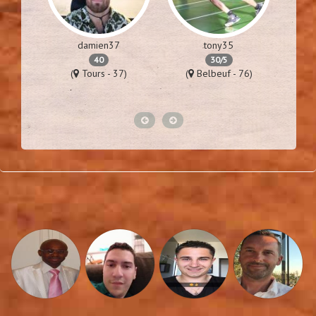
damien37
tony35
40
30/5
57)
(
Tours - 37)
(
Belbeuf - 76)
(