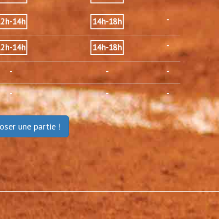
-
12h-14h
14h-18h
-
12h-14h
14h-18h
-
-
-
-
-
-
oser une partie !