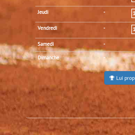
Jeudi
-
Vendredi
-
Samedi
-
Dimanche
-
Lui prop