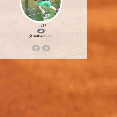
tony35
m
40
(
Belbeuf - 76)
(
Van