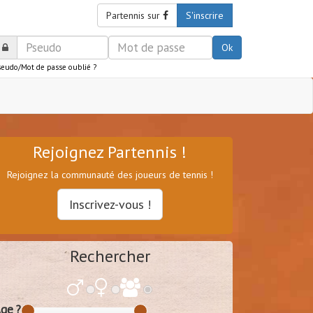
Partennis sur
S'inscrire
Ok
seudo/Mot de passe oublié ?
Rejoignez Partennis !
Rejoignez la communauté des joueurs de tennis !
Inscrivez-vous !
Rechercher
ge ?