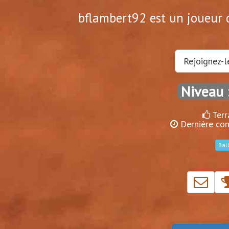
bflambert92 est un joueur d
Rejoignez-l
Niveau 
Terr
Dernière con
Bal