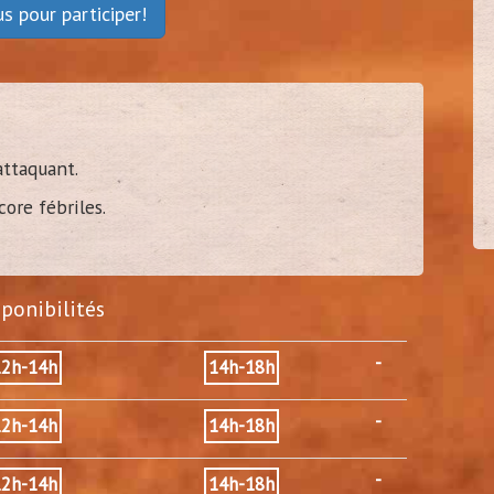
ous
pour participer!
damien37
40
(
Tours - 37)
attaquant.
core fébriles.
sponibilités
-
12h-14h
14h-18h
-
12h-14h
14h-18h
-
12h-14h
14h-18h