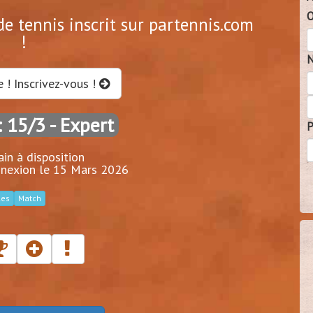
O
e tennis inscrit sur partennis.com
!
N
e ! Inscrivez-vous !
: 15/3
- Expert
P
ain à disposition
nexion le 15 Mars 2026
les
Match