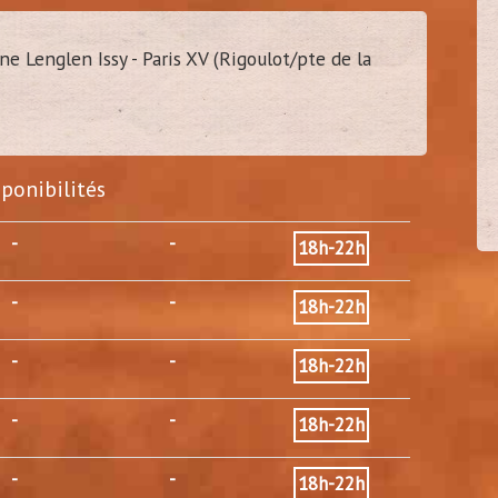
e Lenglen Issy - Paris XV (Rigoulot/pte de la
damien37
40
(
Tours - 37)
sponibilités
-
-
18h-22h
-
-
18h-22h
-
-
18h-22h
-
-
18h-22h
-
-
18h-22h