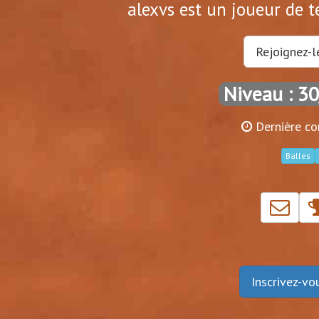
alexvs est un joueur de t
Rejoignez-l
Niveau : 3
Dernière co
Balles
Inscrivez-v