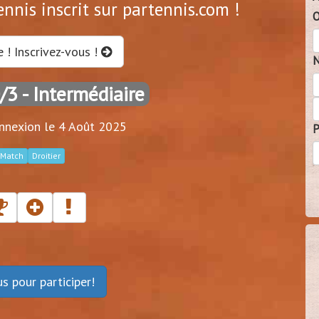
ennis inscrit sur partennis.com !
O
e ! Inscrivez-vous !
N
0/3
- Intermédiaire
nnexion le 4 Août 2025
P
Match
Droitier
ous
pour participer!