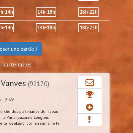
2h-14h
14h-18h
18h-22h
2h-14h
14h-18h
18h-22h
oser une partie !
s partenaires
 Vanves
(92170)
ril 2026
herche des partenaires de niveau
er à Paris (Suzanne Lenglen,
le le weekend, voir en semaine le