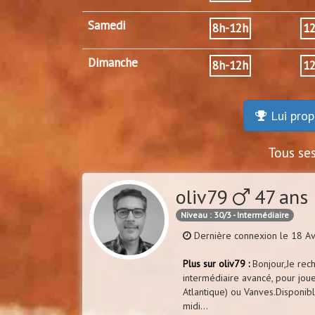
Samedi
8h-12h
1
Dimanche
8h-12h
1
Lui prop
Tous se
oliv79
47 ans
Niveau : 30/3 - Intermédiaire
Dernière connexion le 18 Av
Plus sur oliv79 :
Bonjour,Je rec
intermédiaire avancé, pour jou
Atlantique) ou Vanves.Disponib
midi...