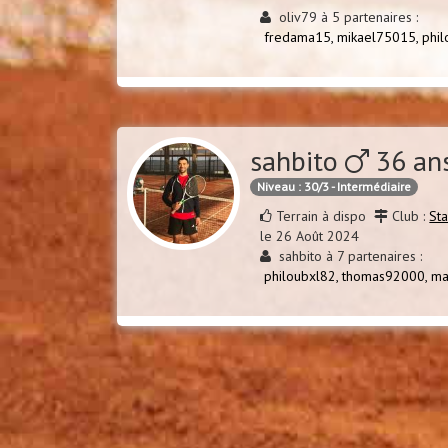
oliv79 à 5 partenaires :
fredama15,
mikael75015,
phi
sahbito
36 an
Niveau : 30/3 - Intermédiaire
Terrain à dispo
Club :
St
le 26 Août 2024
sahbito à 7 partenaires :
philoubxl82,
thomas92000,
ma