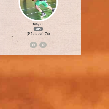
tony35
m
30/5
(
Belbeuf - 76)
(
Van