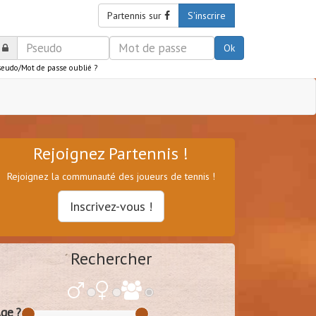
Partennis sur
S'inscrire
Ok
seudo/Mot de passe oublié ?
Rejoignez Partennis !
Rejoignez la communauté des joueurs de tennis !
Inscrivez-vous !
Rechercher
ge ?