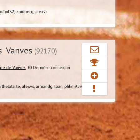
loubxl82,
zoidberg,
alexvs
s Vanves
(92170)
ade de Vanves
Dernière connexion
rthelatarte,
alexvs,
armandg,
loan,
phlim9591