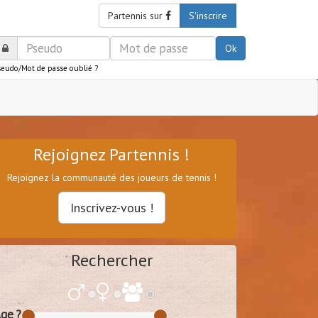
Partennis sur
S'inscrire
Ok
seudo/Mot de passe oublié ?
Rejoignez Partennis !
Rejoignez la communauté des joueurs de tennis !
Inscrivez-vous !
Rechercher
ge ?