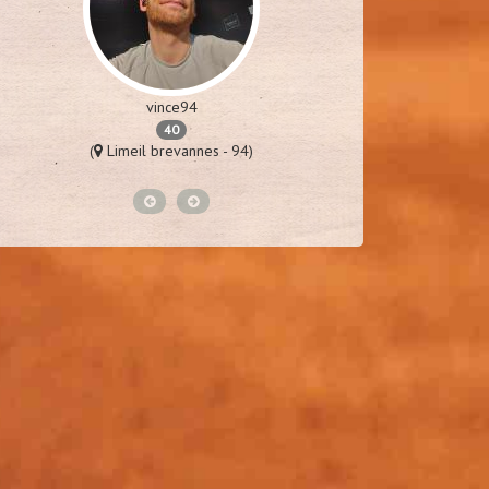
vince94
p
40
(
Limeil brevannes - 94)
(
St laure