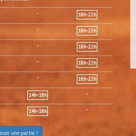
-
18h-22h
-
cel92
18h-22h
30/3
(
Vanves - 92)
-
18h-22h
-
18h-22h
-
18h-22h
-
14h-18h
-
14h-18h
oser une partie !