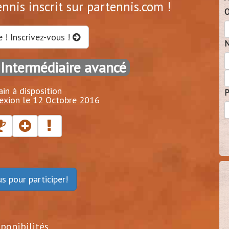
ennis inscrit sur partennis.com !
O
e ! Inscrivez-vous !
N
 Intermédiaire avancé
ain à disposition
P
exion le 12 Octobre 2016
ous
pour participer!
sponibilités