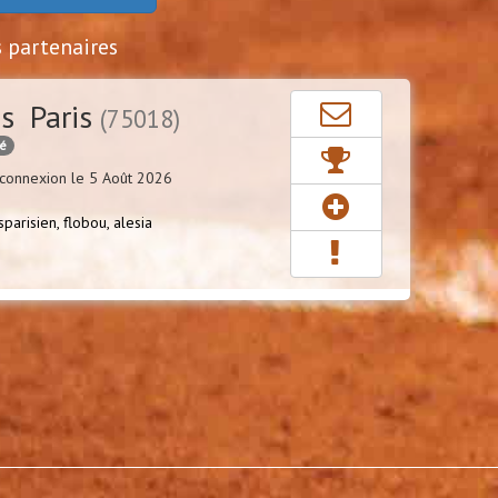
s partenaires
s Paris
(75018)
cé
connexion le 5 Août 2026
isparisien,
flobou,
alesia