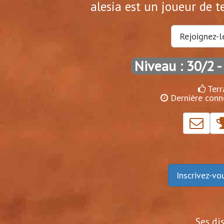
alesia est un joueur de t
Rejoignez-l
Niveau : 30/2
-
Terr
Dernière conn
Inscrivez-v
Ses di